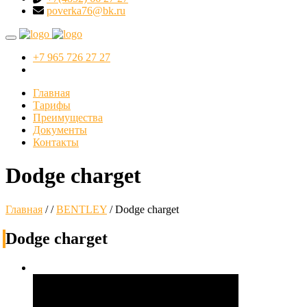
poverka76@bk.ru
+7 965 726 27 27
Главная
Тарифы
Преимущества
Документы
Контакты
Dodge charget
Главная
/
/
BENTLEY
/
Dodge charget
Dodge charget