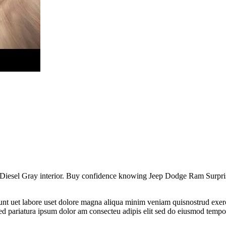
ck/Diesel Gray interior. Buy confidence knowing Jeep Dodge Ram Surpr
idunt uet labore uset dolore magna aliqua minim veniam quisnostrud exe
 sed pariatura ipsum dolor am consecteu adipis elit sed do eiusmod tempo