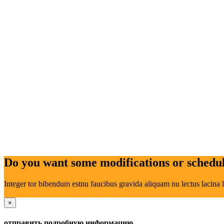
Do you want some modifications or schedule
Integer tor bibendum estnu faucibus gravida aliquam nu lectus lacina l
отправить подробную информацию
×
отправить подробную информацию