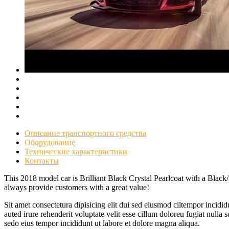
Описание транспортного средства
Оборудование
Технические характеристики
Контакты
This 2018 model car is Brilliant Black Crystal Pearlcoat with a Bla
always provide customers with a great value!
Sit amet consectetura dipisicing elit dui sed eiusmod ciltempor incid
auted irure rehenderit voluptate velit esse cillum doloreu fugiat nulla
sedo eius tempor incididunt ut labore et dolore magna aliqua.