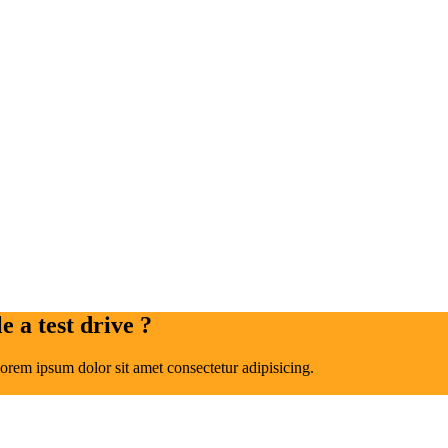
 a test drive ?
orem ipsum dolor sit amet consectetur adipisicing.