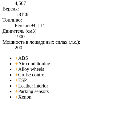
4,567
Версия:
1.8 hdi
Топливо:
Бензин +СПГ
Двигатель (см3):
1900
Мощность в лошадиных силах (л.с.):
200
+
ABS
+
Air conditioning
+
Alloy wheels
+
Cruise control
+
ESP
+
Leather interior
+
Parking sensors
+
Xenon