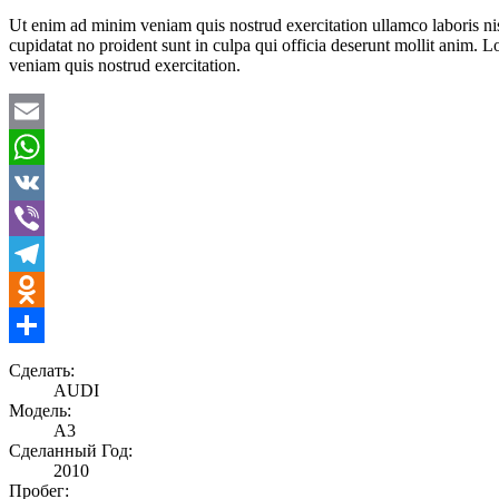
Ut enim ad minim veniam quis nostrud exercitation ullamco laboris nisi
cupidatat no proident sunt in culpa qui officia deserunt mollit anim. 
veniam quis nostrud exercitation.
Email
WhatsApp
VK
Viber
Telegram
Odnoklassniki
Отправить
Сделать:
AUDI
Модель:
A3
Сделанный Год:
2010
Пробег: