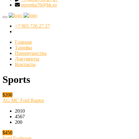
poverka76@bk.ru
+7 965 726 27 27
Главная
Тарифы
Преимущества
Документы
Контакты
Sports
$200
AG MC Ford Raptor
2010
4567
200
$450
Ford Ecoboost