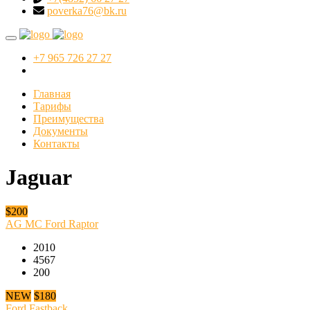
poverka76@bk.ru
+7 965 726 27 27
Главная
Тарифы
Преимущества
Документы
Контакты
Jaguar
$200
AG MC Ford Raptor
2010
4567
200
NEW
$180
Ford Fastback