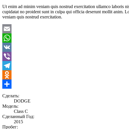
Ut enim ad minim veniam quis nostrud exercitation ullamco laboris nisi
cupidatat no proident sunt in culpa qui officia deserunt mollit anim. 
veniam quis nostrud exercitation.
Email
WhatsApp
VK
Viber
Telegram
Odnoklassniki
Отправить
Сделать:
DODGE
Модель:
Class C
Сделанный Год:
2015
Пробег: