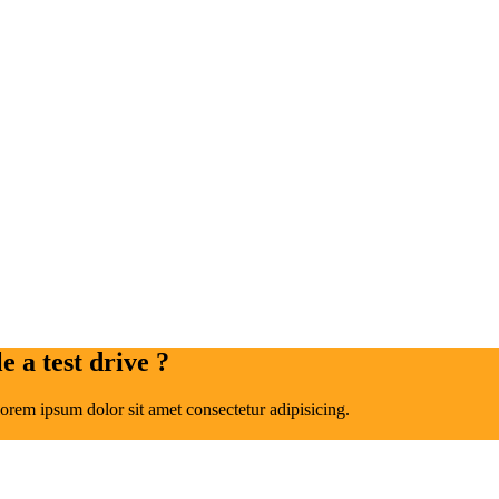
 a test drive ?
orem ipsum dolor sit amet consectetur adipisicing.