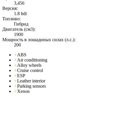
3,456
Версия:
1.8 hdi
Топливо:
Гибрид
Двигатель (см3):
1900
Мощность в лошадиных силах (л.с.):
200
+
ABS
+
Air conditioning
+
Alloy wheels
+
Cruise control
+
ESP
+
Leather interior
+
Parking sensors
+
Xenon