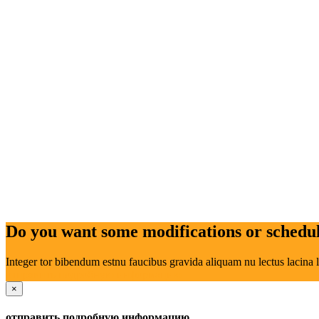
Do you want some modifications or schedule
Integer tor bibendum estnu faucibus gravida aliquam nu lectus lacina l
отправить подробную информацию
×
отправить подробную информацию