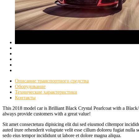
Описание транспортного средства
Оборудование
Технические характеристики
Контакты
This 2018 model car is Brilliant Black Crystal Pearlcoat with a Bla
always provide customers with a great value!
Sit amet consectetura dipisicing elit dui sed eiusmod ciltempor incid
auted irure rehenderit voluptate velit esse cillum doloreu fugiat nulla
sedo eius tempor incididunt ut labore et dolore magna aliqua.