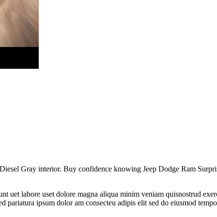
ck/Diesel Gray interior. Buy confidence knowing Jeep Dodge Ram Surpr
idunt uet labore uset dolore magna aliqua minim veniam quisnostrud exe
 sed pariatura ipsum dolor am consecteu adipis elit sed do eiusmod tempo