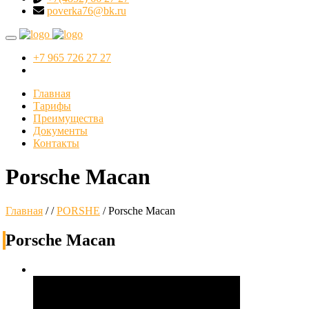
poverka76@bk.ru
+7 965 726 27 27
Главная
Тарифы
Преимущества
Документы
Контакты
Porsche Macan
Главная
/
/
PORSHE
/
Porsche Macan
Porsche Macan