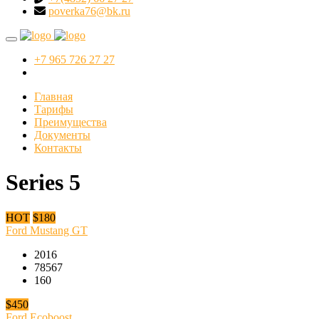
poverka76@bk.ru
+7 965 726 27 27
Главная
Тарифы
Преимущества
Документы
Контакты
Series 5
HOT
$180
Ford Mustang GT
2016
78567
160
$450
Ford Ecoboost